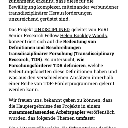
zunehmend erkannt, dass diese für die
Bewältigung komplexer, miteinander verbundener
transdisziplinärer Herausforderungen
unzureichend gerüstet sind.
Das Projekt
UNDISCIPLINED
, geleitet von RoRI
Senior Research Fellow
Helen Buckley Woods
,
konzentriert sich auf die
Bedeutung von
Definitionen und Beschreibungen
transdisziplinärer Forschung (Transdisciplinary
Research, TDR)
. Es untersucht,
wie
Forschungsförderer TDR definieren
, welche
Bedeutungsfacetten diese Definitionen haben und
was aus den verschiedenen Ansätzen innerhalb
einer Reihe von TDR-Förderprogrammen gelernt
werden kann.
Wir freuen uns, bekannt geben zu können, dass
die Hauptergebnisse des Projekts in einem
zusammenfassenden Arbeitspapier
veröffentlich
wurden, das folgende Themen
umfasst
: